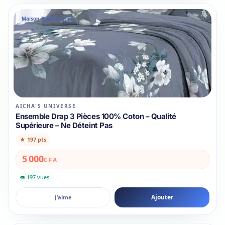
Maison & Décoration
AICHA'S UNIVERSE
Ensemble Drap 3 Pièces 100% Coton – Qualité
Supérieure – Ne Déteint Pas
★
197 pts
5 000
CFA
👁 197 vues
Ajouter
J’aime