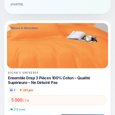
vivante.
Maison & Décoration
AICHA'S UNIVERSE
Ensemble Drap 3 Pièces 100% Coton – Qualité
Supérieure – Ne Déteint Pas
👍
1
★
223 pts
5 000
CFA
👁 215 vues