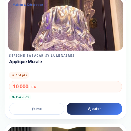
Maison & Décoration
SERIGNE BABACAR SY LUMINAIRES
Applique Murale
★
154 pts
10 000
CFA
👁 154 vues
Ajouter
J’aime