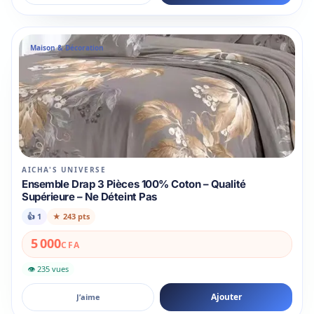
Maison & Décoration
AICHA'S UNIVERSE
Ensemble Drap 3 Pièces 100% Coton – Qualité
Supérieure – Ne Déteint Pas
👍
1
★
243 pts
5 000
CFA
👁 235 vues
Ajouter
J’aime