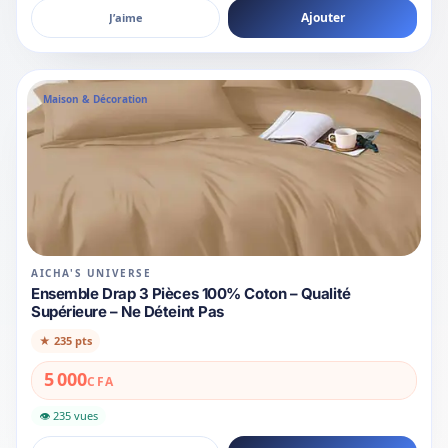
Ajouter
J’aime
Maison & Décoration
AICHA'S UNIVERSE
Ensemble Drap 3 Pièces 100% Coton – Qualité
Supérieure – Ne Déteint Pas
★
235 pts
5 000
CFA
👁 235 vues