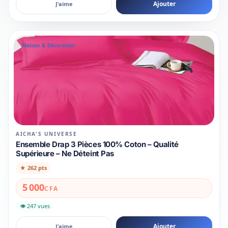
Ajouter
J’aime
Maison & Décoration
AICHA'S UNIVERSE
Ensemble Drap 3 Pièces 100% Coton – Qualité
Supérieure – Ne Déteint Pas
★
262 pts
5 000
CFA
👁 247 vues
Ajouter
J’aime