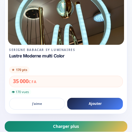
SERIGNE BABACAR SY LUMINAIRES
Lustre Moderne multi Color
★
170 pts
35 000
CFA
👁 170 vues
Ajouter
J’aime
Charger plus