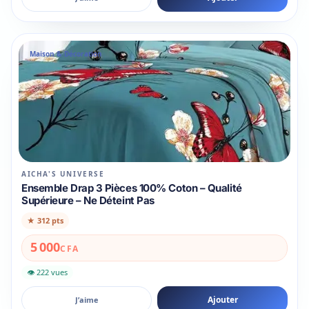
Maison & Décoration
AICHA'S UNIVERSE
Ensemble Drap 3 Pièces 100% Coton – Qualité
Supérieure – Ne Déteint Pas
★
312 pts
5 000
CFA
👁 222 vues
Ajouter
J’aime