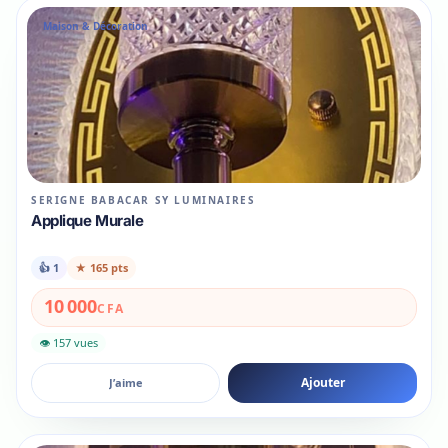
Maison & Décoration
SERIGNE BABACAR SY LUMINAIRES
Applique Murale
👍
1
★
165 pts
10 000
CFA
👁 157 vues
Ajouter
J’aime