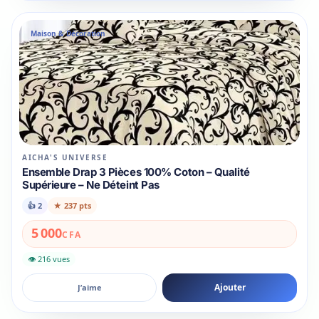
Maison & Décoration
AICHA'S UNIVERSE
Ensemble Drap 3 Pièces 100% Coton – Qualité
Supérieure – Ne Déteint Pas
👍
2
★
237 pts
5 000
CFA
👁 216 vues
Ajouter
J’aime