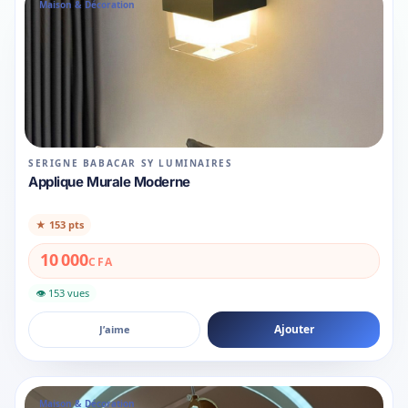
Maison & Décoration
SERIGNE BABACAR SY LUMINAIRES
Applique Murale Moderne
★
153 pts
10 000
CFA
👁 153 vues
Ajouter
J’aime
Maison & Décoration