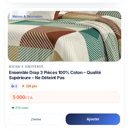
Maison & Décoration
AICHA'S UNIVERSE
Ensemble Drap 3 Pièces 100% Coton – Qualité
Supérieure – Ne Déteint Pas
👍
2
★
226 pts
5 000
CFA
👁 210 vues
Ajouter
J’aime