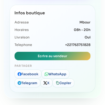
Infos boutique
Adresse
Mbour
Horaires
08h - 20h
Livraison
Oui
Telephone
+221763751828
Ecrire au vendeur
PARTAGER
Facebook
WhatsApp
Telegram
X
Copier