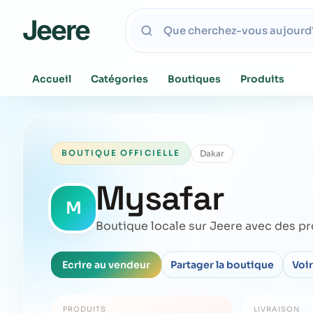
Jeere
Accueil
Catégories
Boutiques
Produits
Dakar
BOUTIQUE OFFICIELLE
Mysafar
M
Boutique locale sur Jeere avec des pr
Ecrire au vendeur
Partager la boutique
Voir
PRODUITS
LIVRAISON