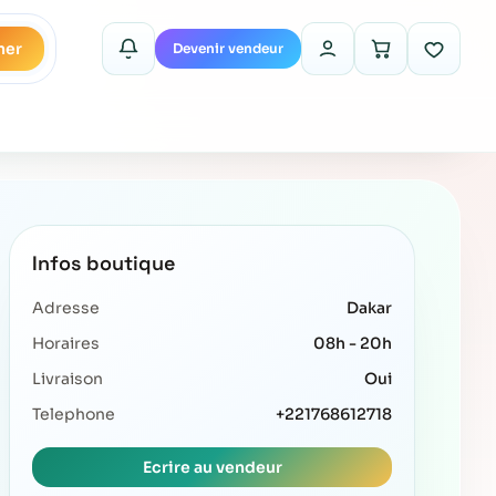
her
Devenir vendeur
Infos boutique
Adresse
Dakar
Horaires
08h - 20h
Livraison
Oui
Telephone
+221768612718
Ecrire au vendeur