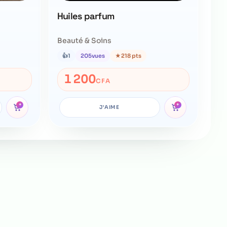
Huiles parfum
Beauté & Soins
👍
1
205
vues
★
218 pts
1 200
CFA
+
+
J'AIME