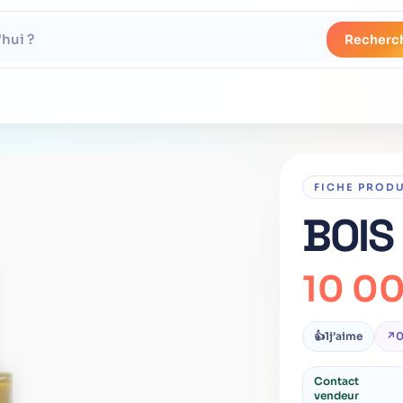
Recherc
FICHE PROD
BOIS
10 0
👍
1
j’aime
↗
Contact
vendeur