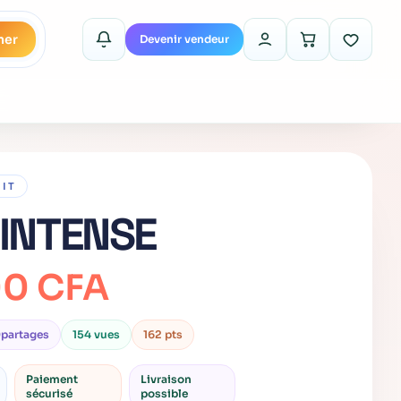
her
Devenir vendeur
UIT
 INTENSE
00 CFA
0
partages
154 vues
162 pts
Paiement
Livraison
sécurisé
possible