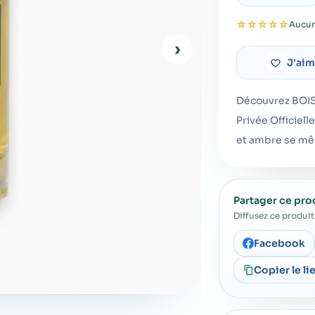
☆
☆
☆
☆
☆
Aucun
›
J'ai
Découvrez BOIS 
Privée Officiell
et ambre se mêl
Partager ce pro
Diffusez ce produit 
Facebook
Copier le li