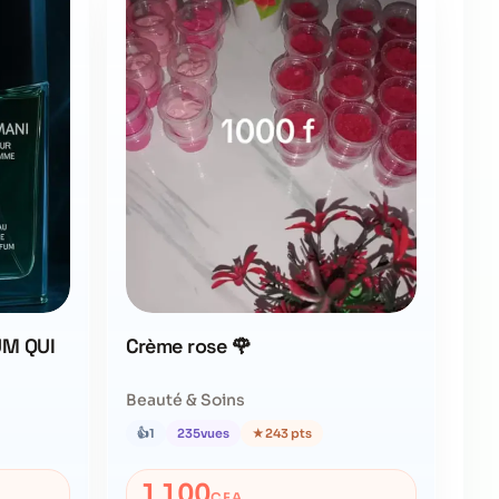
UM QUI
Crème rose 🌹
Beauté & Soins
👍
1
235
vues
★
243 pts
1 100
CFA