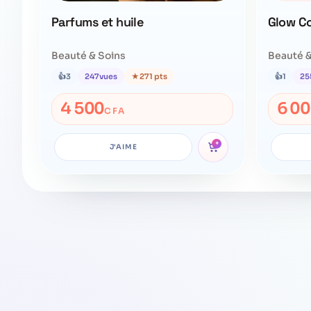
Parfums et huile
Glow C
Beauté & Soins
Beauté &
👍
3
247
vues
★
271 pts
👍
1
25
4 500
6 0
CFA
+
J'AIME