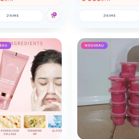
+
J'AIME
J'AIME
EAU
NOUVEAU