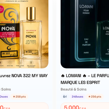
uvrez NOVA 322 MY WAY
🔥 LOMANI 🔥 – LE PARF
MARQUE LES ESPRIT
 Soins
Beauté & Soins
0
vues
★
258 pts
👍
1
248
vues
★
256 pts
00
5 000
CFA
CFA