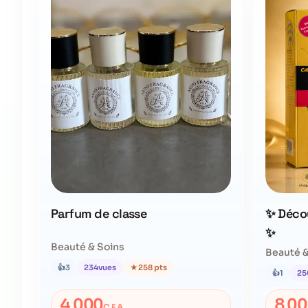
Parfum de classe
✨ Déco
✨
Beauté & Soins
Beauté &
👍
3
234
vues
★
258 pts
👍
1
25
4 000
8 0
CFA