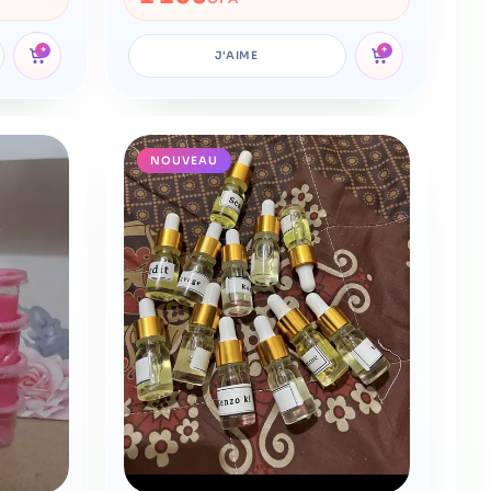
+
+
J'AIME
NOUVEAU