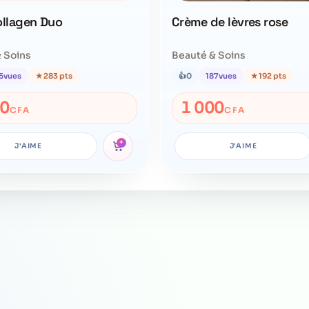
ollagen Duo
Crème de lèvres rose
 Soins
Beauté & Soins
5
vues
★
283 pts
👍
0
187
vues
★
192 pts
00
1 000
CFA
CFA
+
J'AIME
J'AIME