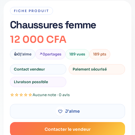
FICHE PRODUIT
Chaussures femme
12 000 CFA
👍
0
j’aime
↗
0
partages
189 vues
189 pts
Contact vendeur
Paiement sécurisé
Livraison possible
☆
☆
☆
☆
☆
Aucune note · 0 avis
J'aime
Contacter le vendeur