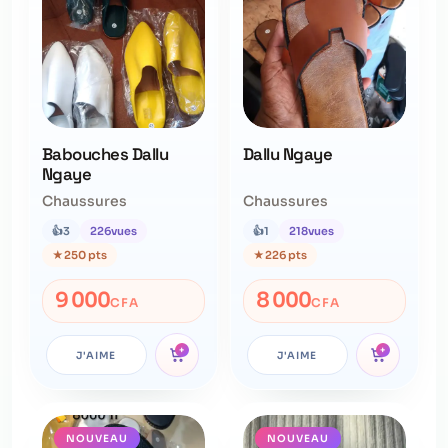
Babouches Dallu
Dallu Ngaye
Ngaye
Chaussures
Chaussures
👍
3
226
vues
👍
1
218
vues
★
250 pts
★
226 pts
9 000
8 000
CFA
CFA
+
+
J'AIME
J'AIME
NOUVEAU
NOUVEAU