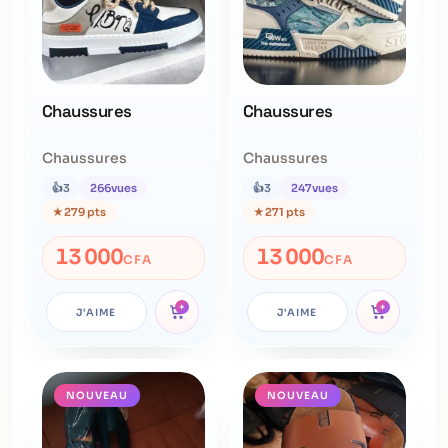
Chaussures
Chaussures
Chaussures
Chaussures
👍
3
266
vues
👍
3
247
vues
★
279 pts
★
271 pts
13 000
13 000
CFA
CFA
+
+
J'AIME
J'AIME
NOUVEAU
NOUVEAU