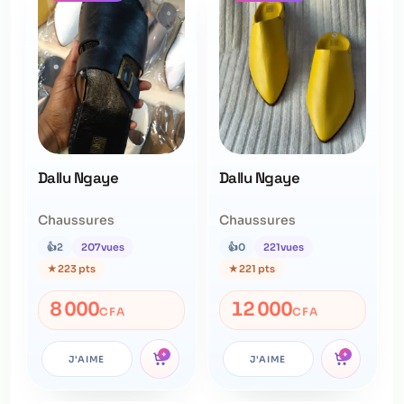
Dallu Ngaye
Dallu Ngaye
Chaussures
Chaussures
👍
2
207
vues
👍
0
221
vues
★
223 pts
★
221 pts
8 000
12 000
CFA
CFA
+
+
J'AIME
J'AIME