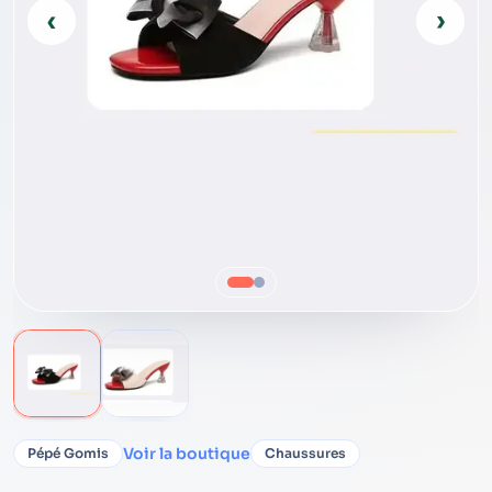
‹
›
Voir la boutique
Pépé Gomis
Chaussures