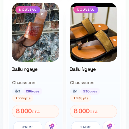
NOUVEAU
NOUVEAU
Dallu ngaye
Dallu Ngaye
Chaussures
Chaussures
👍
3
286
vues
👍
1
230
vues
★
299 pts
★
238 pts
8 000
8 000
CFA
CFA
+
+
J'AIME
J'AIME