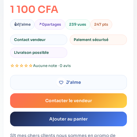
1 100 CFA
👍
1
j’aime
↗
0
partages
239 vues
247 pts
Contact vendeur
Paiement sécurisé
Livraison possible
☆
☆
☆
☆
☆
Aucune note · 0 avis
J'aime
Contacter le vendeur
Ajouter au panier
Slt mes chers clients nous sommes en promo de