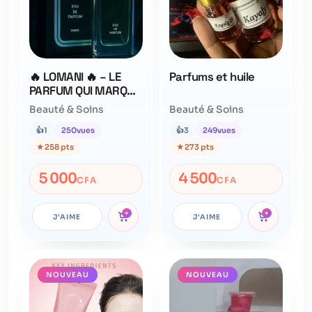
🔥 LOMANI 🔥 – LE
Parfums et huile
PARFUM QUI MARQUE
LES ESPRIT
Beauté & Soins
Beauté & Soins
👍
1
250
vues
👍
3
249
vues
★
258 pts
★
273 pts
5 000
4 500
CFA
CFA
+
+
J'AIME
J'AIME
NOUVEAU
NOUVEAU