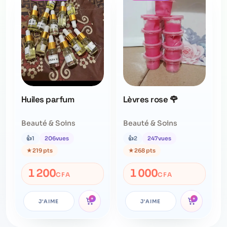
Huiles parfum
Lèvres rose 🌹
Beauté & Soins
Beauté & Soins
👍
1
206
vues
👍
2
247
vues
★
219 pts
★
268 pts
1 200
1 000
CFA
CFA
+
+
J'AIME
J'AIME