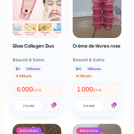
Glow Collagen Duo
Crème de lèvres rose
Beauté & Soins
Beauté & Soins
👍
1
258
vues
👍
0
188
vues
★
283 pts
★
193 pts
6 000
1 000
CFA
CFA
+
+
J'AIME
J'AIME
NOUVEAU
NOUVEAU