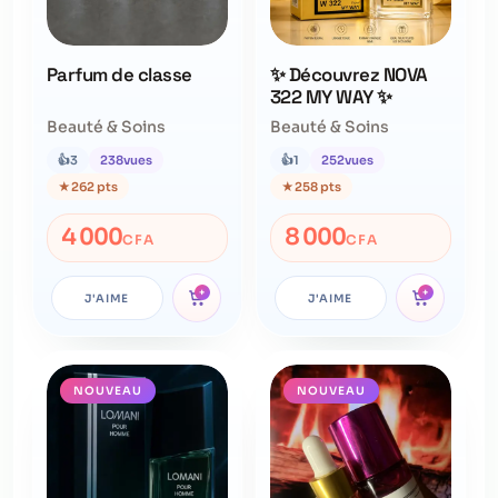
Parfum de classe
✨ Découvrez NOVA
322 MY WAY ✨
Beauté & Soins
Beauté & Soins
👍
3
238
vues
👍
1
252
vues
★
262 pts
★
258 pts
4 000
8 000
CFA
CFA
+
+
J'AIME
J'AIME
NOUVEAU
NOUVEAU