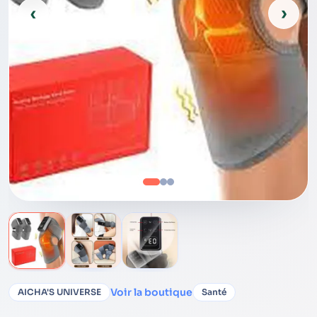
‹
›
Voir la boutique
AICHA'S UNIVERSE
Santé