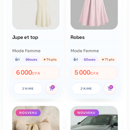
Jupe et top
Robes
Mode Femme
Mode Femme
👍
1
66
vues
★
74 pts
👍
1
63
vues
★
71 pts
6 000
5 000
CFA
CFA
+
+
J'AIME
J'AIME
NOUVEAU
NOUVEAU