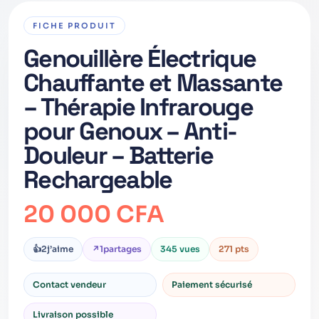
FICHE PRODUIT
Genouillère Électrique
Chauffante et Massante
– Thérapie Infrarouge
pour Genoux – Anti-
Douleur – Batterie
Rechargeable
20 000 CFA
👍
2
j’aime
↗
1
partages
345 vues
271 pts
Contact vendeur
Paiement sécurisé
Livraison possible