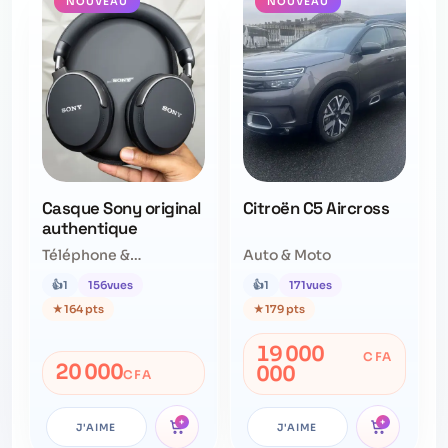
NOUVEAU
NOUVEAU
Casque Sony original
Citroën C5 Aircross
authentique
Téléphone &
Auto & Moto
Accessoires
👍
1
156
vues
👍
1
171
vues
★
164 pts
★
179 pts
19 000
CFA
20 000
000
CFA
+
+
J'AIME
J'AIME