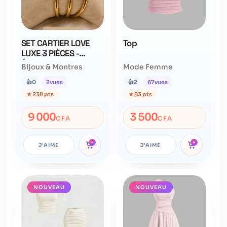
SET CARTIER LOVE
Top
LUXE 3 PIÈCES -
Édition Beige Doré ✨
Bijoux & Montres
Mode Femme
👍
0
2
vues
👍
2
67
vues
★
238 pts
★
83 pts
9 000
3 500
CFA
CFA
+
+
J'AIME
J'AIME
NOUVEAU
NOUVEAU