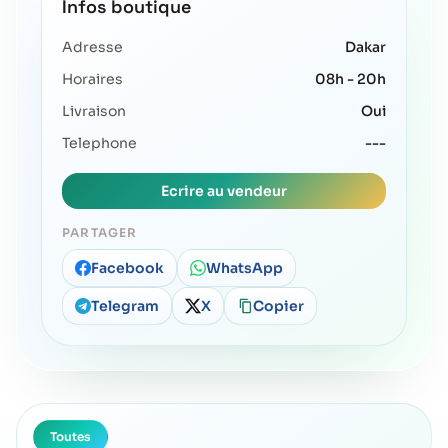
Infos boutique
Adresse
Dakar
Horaires
08h - 20h
Livraison
Oui
Telephone
---
Ecrire au vendeur
PARTAGER
Facebook
WhatsApp
Telegram
X
Copier
Toutes