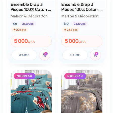
Ensemble Drap 3
Ensemble Drap 3
Pièces 100% Coton –
Pièces 100% Coton –
Qualité Supérieure –
Qualité Supérieure –
Maison & Décoration
Maison & Décoration
Ne Déteint Pas
Ne Déteint Pas
👍
1
213
vues
👍
0
232
vues
★
221 pts
★
232 pts
5 000
5 000
CFA
CFA
+
+
J'AIME
J'AIME
NOUVEAU
NOUVEAU