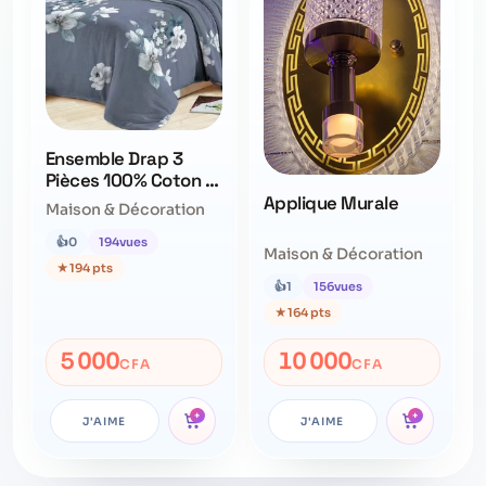
Ensemble Drap 3
Pièces 100% Coton –
Qualité Supérieure –
Applique Murale
Maison & Décoration
Ne Déteint Pas
👍
0
194
vues
Maison & Décoration
★
194 pts
👍
1
156
vues
★
164 pts
5 000
10 000
CFA
CFA
+
+
J'AIME
J'AIME