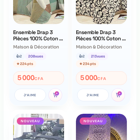
Ensemble Drap 3
Ensemble Drap 3
Pièces 100% Coton –
Pièces 100% Coton –
Qualité Supérieure –
Qualité Supérieure –
Maison & Décoration
Maison & Décoration
Ne Déteint Pas
Ne Déteint Pas
👍
2
208
vues
👍
2
213
vues
★
224 pts
★
234 pts
5 000
5 000
CFA
CFA
+
+
J'AIME
J'AIME
NOUVEAU
NOUVEAU