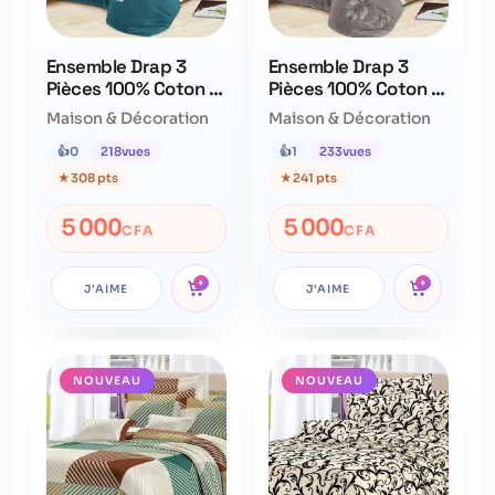
Ensemble Drap 3
Ensemble Drap 3
Pièces 100% Coton –
Pièces 100% Coton –
Qualité Supérieure –
Qualité Supérieure –
Maison & Décoration
Maison & Décoration
Ne Déteint Pas
Ne Déteint Pas
👍
0
218
vues
👍
1
233
vues
★
308 pts
★
241 pts
5 000
5 000
CFA
CFA
+
+
J'AIME
J'AIME
NOUVEAU
NOUVEAU