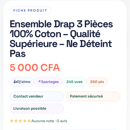
FICHE PRODUIT
Ensemble Drap 3 Pièces
100% Coton – Qualité
Supérieure – Ne Déteint
Pas
5 000 CFA
👍
0
j’aime
↗
3
partages
245 vues
260 pts
Contact vendeur
Paiement sécurisé
Livraison possible
☆
☆
☆
☆
☆
Aucune note · 0 avis