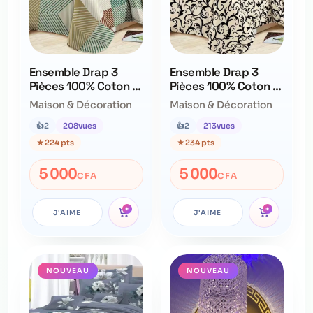
Ensemble Drap 3
Ensemble Drap 3
Pièces 100% Coton –
Pièces 100% Coton –
Qualité Supérieure –
Qualité Supérieure –
Maison & Décoration
Maison & Décoration
Ne Déteint Pas
Ne Déteint Pas
👍
2
208
vues
👍
2
213
vues
★
224 pts
★
234 pts
5 000
5 000
CFA
CFA
+
+
J'AIME
J'AIME
NOUVEAU
NOUVEAU