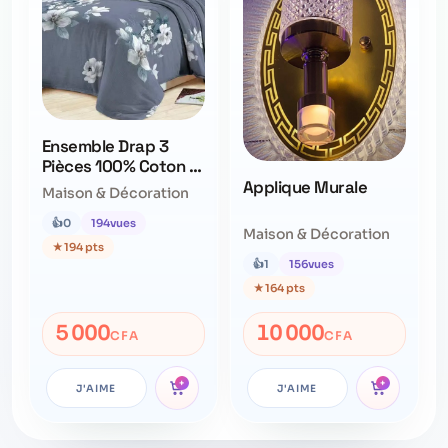
Ensemble Drap 3
Pièces 100% Coton –
Qualité Supérieure –
Applique Murale
Maison & Décoration
Ne Déteint Pas
👍
0
194
vues
Maison & Décoration
★
194 pts
👍
1
156
vues
★
164 pts
5 000
10 000
CFA
CFA
+
+
J'AIME
J'AIME