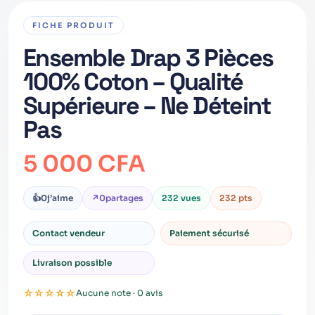
FICHE PRODUIT
Ensemble Drap 3 Pièces
100% Coton – Qualité
Supérieure – Ne Déteint
Pas
5 000 CFA
👍
0
j’aime
↗
0
partages
232 vues
232 pts
Contact vendeur
Paiement sécurisé
Livraison possible
☆
☆
☆
☆
☆
Aucune note · 0 avis