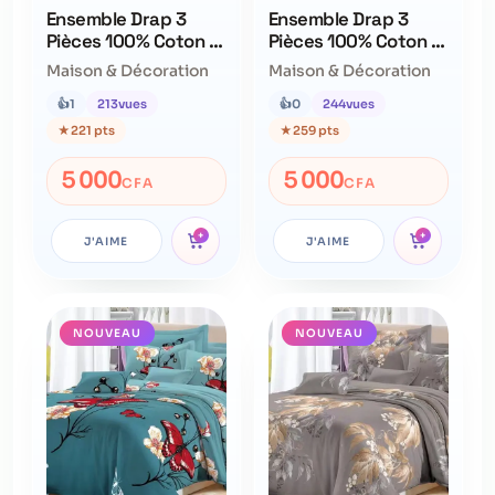
Ensemble Drap 3
Ensemble Drap 3
Pièces 100% Coton –
Pièces 100% Coton –
Qualité Supérieure –
Qualité Supérieure –
Maison & Décoration
Maison & Décoration
Ne Déteint Pas
Ne Déteint Pas
👍
1
213
vues
👍
0
244
vues
★
221 pts
★
259 pts
5 000
5 000
CFA
CFA
+
+
J'AIME
J'AIME
NOUVEAU
NOUVEAU