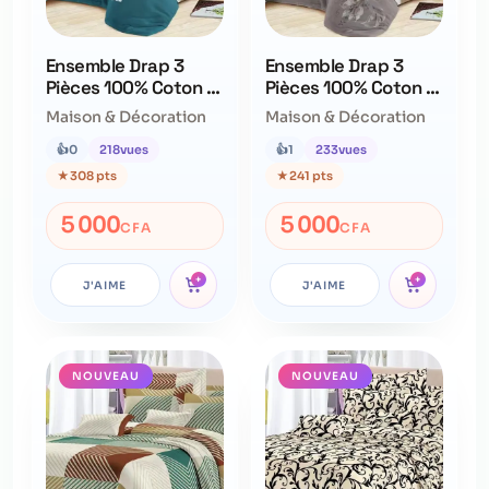
Ensemble Drap 3
Ensemble Drap 3
Pièces 100% Coton –
Pièces 100% Coton –
Qualité Supérieure –
Qualité Supérieure –
Maison & Décoration
Maison & Décoration
Ne Déteint Pas
Ne Déteint Pas
👍
0
218
vues
👍
1
233
vues
★
308 pts
★
241 pts
5 000
5 000
CFA
CFA
+
+
J'AIME
J'AIME
NOUVEAU
NOUVEAU