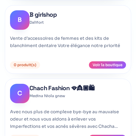
B girlshop
B
Dalifort
Vente d’accessoires de femmes et des kits de
blanchiment dentaire Votre élégance notre priorité
0 produit(s)
Voir la boutique
Chach Fashion 🪭👸🏿🛍️
C
Medina Niola gnew
Avec nous plus de complexe bye-bye au mauvaise
odeur et nous vous aidons à enlever vos
imperfections et vos acnés sévères avec Chacha
Fashion vous n