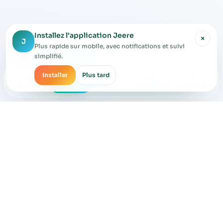
Installez l’application Jeere
×
J
Plus rapide sur mobile, avec notifications et suivi
simplifié.
Installer
Plus tard
Accueil
Boutique
Panier
Commandes
Compte
JEERE SÉNÉGAL
CGU acheteur
CGU vendeur
CGV
Politique de confidentialité
Contact
Marketplace locale pour acheter, vendre et échanger avec les
boutiques du Sénégal.
Application Jeere :
App Store
Play Store