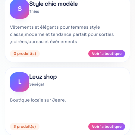
Style chic modèle
S
Thies
Vêtements et élégants pour femmes style
classe,moderne et tendance.parfait pour sorties
,soirées,bureau et événements
0 produit(s)
Voir la boutique
Leuz shop
L
Sénégal
Boutique locale sur Jeere.
3 produit(s)
Voir la boutique