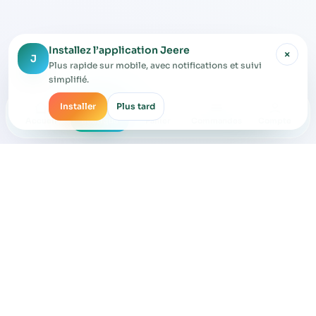
Installez l’application Jeere
×
J
Plus rapide sur mobile, avec notifications et suivi
simplifié.
Installer
Plus tard
Accueil
Boutique
Panier
Commandes
Compte
JEERE SÉNÉGAL
CGU acheteur
CGU vendeur
CGV
Politique de confidentialité
Contact
Marketplace locale pour acheter, vendre et échanger avec les
boutiques du Sénégal.
Application Jeere :
App Store
Play Store