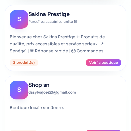
Sakina Prestige
S
Parcelles assainies unité 15
Bienvenue chez Sakina Prestige ✨ Produits de
qualité, prix accessibles et service sérieux. 📍
Sénégal | 💬 Réponse rapide | 📦 Commandes
disponibles
2 produit(s)
Voir la boutique
Shop sn
S
dasylvajoe221@gmail.com
Boutique locale sur Jeere.